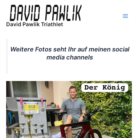
Skip
to
content
Main
David Pawlik Triathlet
Men
Weitere Fotos seht Ihr auf meinen social
media channels